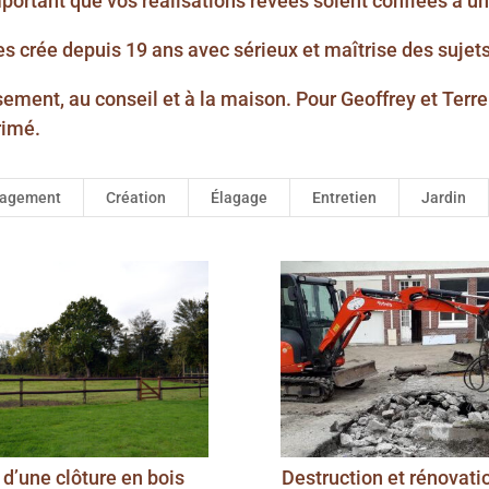
mportant que vos réalisations rêvées soient confiées à un
les crée depuis 19 ans avec sérieux et maîtrise des sujets
rassement, au conseil et à la maison. Pour Geoffrey et Ter
rimé.
agement
Création
Élagage
Entretien
Jardin
d’une clôture en bois
Destruction et rénovati