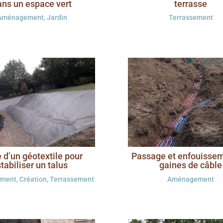
ans un espace vert
terrasse
Aménagement
,
Jardin
Terrassement
 d’un géotextile pour
Passage et enfouisse
stabiliser un talus
gaines de câble
ment
,
Création
,
Terrassement
Aménagement