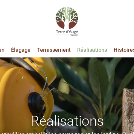
en
Élagage
Terrassement
Réalisations
Histoire
Réalisations